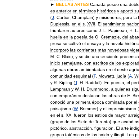
►
BELLAS
ARTES
Canadá
posee
una
dobl
es
anterior
en
términos
históricos
y
aportó
su
(
J
.
Cartier
,
Champlain
)
y
misioneros
;
pero
la
Duplessis
,
en
el
s
.
XVII
.
El
sentimiento
nacion
triunfaron
autores
como
J
.
L
.
Papineau
,
H
.
L
huella
en
la
poesía
de
O
.
Crémazie
,
del
abat
prosa
se
cultivó
el
ensayo
y
la
novela
históri
incorporó
las
corrientes
más
novedosas
vige
M
.
C
.
Blais
),
y
se
dio
una
creciente
presencia
inicio
semejante
,
con
escritos
de
los
explora
algunas
obras
ambientadas
en
el
oeste
agríc
comunidad
esquimal
(
F
.
Mowatt
),
judía
(
A
.
W
y
R
.
Kipling
(
T
.
H
.
Raddall
).
En
poesía
,
el
per
Lampman
y
W
.
H
.
Drummond
,
a
quienes
sig
contemporáneo
destacan
las
obras
de
E
.
Bir
conoció
una
primera
época
dominada
por
el
paisajismo
(
W
.
Brimmer
)
y
el
impresionismo
(
en
el
s
.
XX
,
fueron
los
estilos
de
mayor
arrai
(
grupo
de
los
Siete
de
Toronto
)
que
acabó
a
pictórico
,
abstracción
,
figuración
.
El
arte
indí
grupos
totémicos
de
los
haida
y
tlingit
.
Los
p