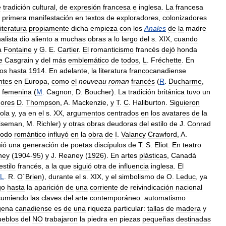
e
tradición
cultural
,
de
expresión
francesa
e
inglesa
.
La
francesa
primera
manifestación
en
textos
de
exploradores
,
colonizadores
literatura
propiamente
dicha
empieza
con
los
Anales
de
la
madre
alista
dio
aliento
a
muchas
obras
a
lo
largo
del
s
.
XIX
,
cuando
a
Fontaine
y
G
.
E
.
Cartier
.
El
romanticismo
francés
dejó
honda
e
Casgrain
y
del
más
emblemático
de
todos
,
L
.
Fréchette
.
En
cos
hasta
1914
.
En
adelante
,
la
literatura
francocanadiense
ntes
en
Europa
,
como
el
nouveau
roman
francés
(
R
.
Ducharme
,
femenina
(
M
.
Cagnon
,
D
.
Boucher
).
La
tradición
británica
tuvo
un
dores
D
.
Thompson
,
A
.
Mackenzie
,
y
T
.
C
.
Haliburton
.
Siguieron
ola
y
,
ya
en
el
s
.
XX
,
argumentos
centrados
en
los
avatares
de
la
iseman
,
M
.
Richler
)
y
otras
obras
deudoras
del
estilo
de
J
.
Conrad
íodo
romántico
influyó
en
la
obra
de
I
.
Valancy
Crawford
,
A
.
uió
una
generación
de
poetas
discípulos
de
T
.
S
.
Eliot
.
En
teatro
ney
(
1904
-
95
)
y
J
.
Reaney
(
1926
).
En
artes
plásticas
,
Canadá
estilo
francés
,
a
la
que
siguió
otra
de
influencia
inglesa
.
El
L
.
R
.
O
´
Brien
),
durante
el
s
.
XIX
,
y
el
simbolismo
de
O
.
Leduc
,
ya
go
hasta
la
aparición
de
una
corriente
de
reivindicación
nacional
sumiendo
las
claves
del
arte
contemporáneo:
automatismo
gena
canadiense
es
de
una
riqueza
particular:
tallas
de
madera
y
ueblos
del
NO
trabajaron
la
piedra
en
piezas
pequeñas
destinadas