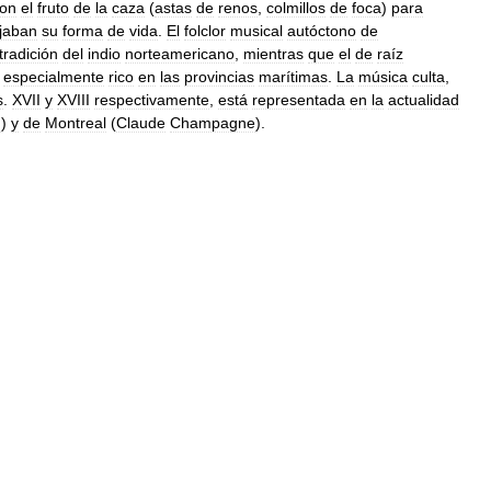
ron
el
fruto
de
la
caza
(
astas
de
renos
,
colmillos
de
foca
)
para
ejaban
su
forma
de
vida
.
El
folclor
musical
autóctono
de
tradición
del
indio
norteamericano
,
mientras
que
el
de
raíz
especialmente
rico
en
las
provincias
marítimas
.
La
música
culta
,
s
.
XVII
y
XVIII
respectivamente
,
está
representada
en
la
actualidad
g
)
y
de
Montreal
(
Claude
Champagne
).