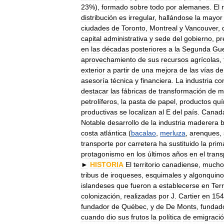
23
%),
formado
sobre
todo
por
alemanes
.
El
distribución
es
irregular
,
hallándose
la
mayor
ciudades
de
Toronto
,
Montreal
y
Vancouver
,
capital
administrativa
y
sede
del
gobierno
,
pr
en
las
décadas
posteriores
a
la
Segunda
Gue
aprovechamiento
de
sus
recursos
agrícolas
,
exterior
a
partir
de
una
mejora
de
las
vías
de
asesoría
técnica
y
financiera
.
La
industria
co
destacar
las
fábricas
de
transformación
de
m
petrolíferos
,
la
pasta
de
papel
,
productos
quí
productivas
se
localizan
al
E
del
país
.
Canad
Notable
desarrollo
de
la
industria
maderera
costa
atlántica
(
bacalao
,
merluza
,
arenques
,
transporte
por
carretera
ha
sustituido
la
prim
protagonismo
en
los
últimos
años
en
el
trans
►
HISTORIA
El
territorio
canadiense
,
mucho
tribus
de
iroqueses
,
esquimales
y
algonquino
islandeses
que
fueron
a
establecerse
en
Ter
colonización
,
realizadas
por
J
.
Cartier
en
154
fundador
de
Québec
,
y
de
De
Monts
,
fundad
cuando
dio
sus
frutos
la
política
de
emigraci