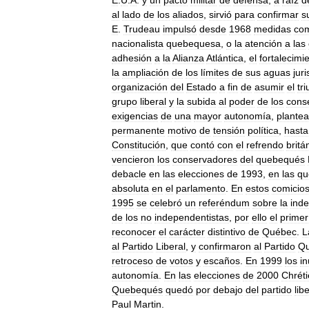
al
lado
de
los
aliados
,
sirvió
para
confirmar
s
E
.
Trudeau
impulsó
desde
1968
medidas
co
nacionalista
quebequesa
,
o
la
atención
a
las
adhesión
a
la
Alianza
Atlántica
,
el
fortalecimi
la
ampliación
de
los
límites
de
sus
aguas
jur
organización
del
Estado
a
fin
de
asumir
el
tr
grupo
liberal
y
la
subida
al
poder
de
los
cons
exigencias
de
una
mayor
autonomía
,
plante
permanente
motivo
de
tensión
política
,
hasta
Constitución
,
que
contó
con
el
refrendo
britá
vencieron
los
conservadores
del
quebequés
debacle
en
las
elecciones
de
1993
,
en
las
qu
absoluta
en
el
parlamento
.
En
estos
comicio
1995
se
celebró
un
referéndum
sobre
la
ind
de
los
no
independentistas
,
por
ello
el
primer
reconocer
el
carácter
distintivo
de
Québec
.
L
al
Partido
Liberal
,
y
confirmaron
al
Partido
Q
retroceso
de
votos
y
escaños
.
En
1999
los
in
autonomía
.
En
las
elecciones
de
2000
Chrét
Quebequés
quedó
por
debajo
del
partido
lib
Paul
Martin
.