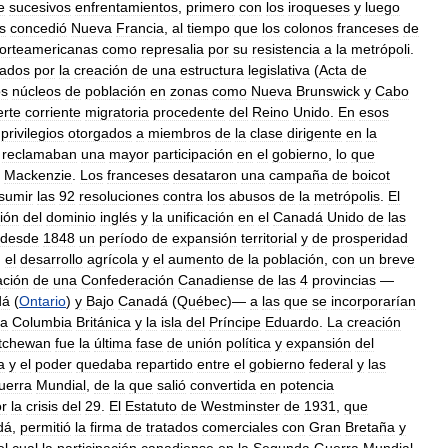
e
sucesivos
enfrentamientos
,
primero
con
los
iroqueses
y
luego
s
concedió
Nueva
Francia
,
al
tiempo
que
los
colonos
franceses
de
orteamericanas
como
represalia
por
su
resistencia
a
la
metrópoli
.
ados
por
la
creación
de
una
estructura
legislativa
(
Acta
de
os
núcleos
de
población
en
zonas
como
Nueva
Brunswick
y
Cabo
erte
corriente
migratoria
procedente
del
Reino
Unido
.
En
esos
privilegios
otorgados
a
miembros
de
la
clase
dirigente
en
la
reclamaban
una
mayor
participación
en
el
gobierno
,
lo
que
Mackenzie
.
Los
franceses
desataron
una
campaña
de
boicot
sumir
las
92
resoluciones
contra
los
abusos
de
la
metrópolis
.
El
ión
del
dominio
inglés
y
la
unificación
en
el
Canadá
Unido
de
las
desde
1848
un
período
de
expansión
territorial
y
de
prosperidad
,
el
desarrollo
agrícola
y
el
aumento
de
la
población
,
con
un
breve
ación
de
una
Confederación
Canadiense
de
las
4
provincias
—
dá
(
Ontario
)
y
Bajo
Canadá
(
Québec
)—
a
las
que
se
incorporarían
la
Columbia
Británica
y
la
isla
del
Príncipe
Eduardo
.
La
creación
tchewan
fue
la
última
fase
de
unión
política
y
expansión
del
a
y
el
poder
quedaba
repartido
entre
el
gobierno
federal
y
las
uerra
Mundial
,
de
la
que
salió
convertida
en
potencia
r
la
crisis
del
29
.
El
Estatuto
de
Westminster
de
1931
,
que
dá
,
permitió
la
firma
de
tratados
comerciales
con
Gran
Bretaña
y
el
cual
la
participación
canadiense
en
la
Segunda
Guerra
Mundial
,