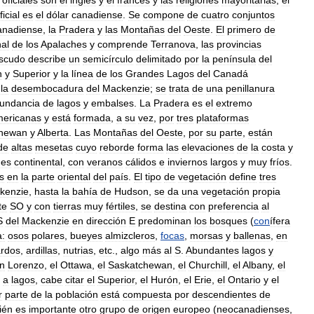
ficial
es
el
dólar
canadiense
.
Se
compone
de
cuatro
conjuntos
anadiense
,
la
Pradera
y
las
Montañas
del
Oeste
.
El
primero
de
nal
de
los
Apalaches
y
comprende
Terranova
,
las
provincias
scudo
describe
un
semicírculo
delimitado
por
la
península
del
n
y
Superior
y
la
línea
de
los
Grandes
Lagos
del
Canadá
la
desembocadura
del
Mackenzie
;
se
trata
de
una
penillanura
undancia
de
lagos
y
embalses
.
La
Pradera
es
el
extremo
mericanas
y
está
formada
,
a
su
vez
,
por
tres
plataformas
chewan
y
Alberta
.
Las
Montañas
del
Oeste
,
por
su
parte
,
están
de
altas
mesetas
cuyo
reborde
forma
las
elevaciones
de
la
costa
y
,
es
continental
,
con
veranos
cálidos
e
inviernos
largos
y
muy
fríos
.
s
en
la
parte
oriental
del
país
.
El
tipo
de
vegetación
define
tres
kenzie
,
hasta
la
bahía
de
Hudson
,
se
da
una
vegetación
propia
te
SO
y
con
tierras
muy
fértiles
,
se
destina
con
preferencia
al
S
del
Mackenzie
en
dirección
E
predominan
los
bosques
(
con
ífera
a:
osos
polares
,
bueyes
almizcleros
,
focas
,
morsas
y
ballenas
,
en
rdos
,
ardillas
,
nutrias
,
etc
.,
algo
más
al
S
.
Abundantes
lagos
y
n
Lorenzo
,
el
Ottawa
,
el
Saskatchewan
,
el
Churchill
,
el
Albany
,
el
a
lagos
,
cabe
citar
el
Superior
,
el
Hurón
,
el
Erie
,
el
Ontario
y
el
r
parte
de
la
población
está
compuesta
por
descendientes
de
ién
es
importante
otro
grupo
de
origen
europeo
(
neocanadienses
,