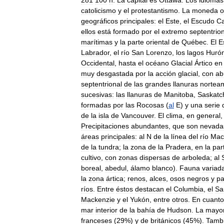
catolicismo
y
el
protestantismo
.
La
moneda
o
geográficos
principales:
el
Este
,
el
Escudo
C
ellos
está
formado
por
el
extremo
septentrio
marítimas
y
la
parte
oriental
de
Québec
.
El
E
Labrador
,
el
río
San
Lorenzo
,
los
lagos
Huró
Occidental
,
hasta
el
océano
Glacial
Ártico
en
muy
desgastada
por
la
acción
glacial
,
con
ab
septentrional
de
las
grandes
llanuras
nortea
sucesivas:
las
llanuras
de
Manitoba
,
Saskat
formadas
por
las
Rocosas
(
al
E
)
y
una
serie
de
la
isla
de
Vancouver
.
El
clima
,
en
general
Precipitaciones
abundantes
,
que
son
nevada
áreas
principales:
al
N
de
la
línea
del
río
Mac
de
la
tundra
;
la
zona
de
la
Pradera
,
en
la
par
cultivo
,
con
zonas
dispersas
de
arboleda
;
al
boreal
,
abedul
,
álamo
blanco
).
Fauna
variad
la
zona
ártica
;
renos
,
alces
,
osos
negros
y
pa
ríos
.
Entre
éstos
destacan
el
Columbia
,
el
Sa
Mackenzie
y
el
Yukón
,
entre
otros
.
En
cuanto
mar
interior
de
la
bahía
de
Hudson
.
La
mayo
franceses
(
29
%)
y
de
británicos
(
45
%).
Tamb