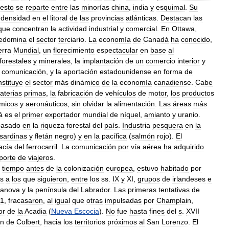
resto
se
reparte
entre
las
minorías
china
,
india
y
esquimal
.
Su
densidad
en
el
litoral
de
las
provincias
atlánticas
.
Destacan
las
que
concentran
la
actividad
industrial
y
comercial
.
En
Ottawa
,
edomina
el
sector
terciario
.
La
economía
de
Canadá
ha
conocido
,
rra
Mundial
,
un
florecimiento
espectacular
en
base
al
forestales
y
minerales
,
la
implantación
de
un
comercio
interior
y
comunicación
,
y
la
aportación
estadounidense
en
forma
de
nstituye
el
sector
más
dinámico
de
la
economía
canadiense
.
Cabe
aterias
primas
,
la
fabricación
de
vehículos
de
motor
,
los
productos
micos
y
aeronáuticos
,
sin
olvidar
la
alimentación
.
Las
áreas
más
á
es
el
primer
exportador
mundial
de
níquel
,
amianto
y
uranio
.
basado
en
la
riqueza
forestal
del
país
.
Industria
pesquera
en
la
sardinas
y
fletán
negro
)
y
en
la
pacífica
(
salmón
rojo
).
El
acía
del
ferrocarril
.
La
comunicación
por
vía
aérea
ha
adquirido
porte
de
viajeros
.
tiempo
antes
de
la
colonización
europea
,
estuvo
habitado
por
s
a
los
que
siguieron
,
entre
los
ss
.
IX
y
XI
,
grupos
de
irlandeses
e
ranova
y
la
península
del
Labrador
.
Las
primeras
tentativas
de
1
,
fracasaron
,
al
igual
que
otras
impulsadas
por
Champlain
,
or
de
la
Acadia
(
Nueva
Escocia
).
No
fue
hasta
fines
del
s
.
XVII
ón
de
Colbert
,
hacia
los
territorios
próximos
al
San
Lorenzo
.
El