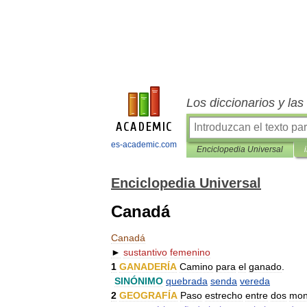
Los diccionarios y la
es-academic.com
Enciclopedia Universal
Enciclopedia Universal
Canadá
Canadá
►
sustantivo
femenino
1
GANADERÍA
Camino
para
el
ganado
.
SINÓNIMO
quebrada
senda
vereda
2
GEOGRAFÍA
Paso
estrecho
entre
dos
mon