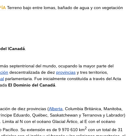
FÍA
Terreno
bajo
entre
lomas
,
bañado
de
agua
y
con
vegetación
del
\
Canadá
.
más
septentrional
del
mundo
,
ocupando
la
mayor
parte
del
ación
descentralizada
de
diez
provincias
y
tres
territorios
,
nal
parlamentaria
.
Fue
inicialmente
constituída
a
través
del
Acta
lada
El
Dominio
del
Canadá
.
ación
de
diez
provincias
(
Alberta
,
Columbia
Británica
,
Manitoba
,
ríncipe
Eduardo
,
Québec
,
Saskatchewan
y
Terranova
y
Labrador
)
).
Limita
al
N
con
el
océano
Glacial
Ártico
,
al
E
con
el
océano
2
o
Pacífico
.
Su
extensión
es
de
9
970
610
km
con
un
total
de
31
oficiales
son
el
inglés
y
el
francés
y
las
religiones
mayoritarias
,
el