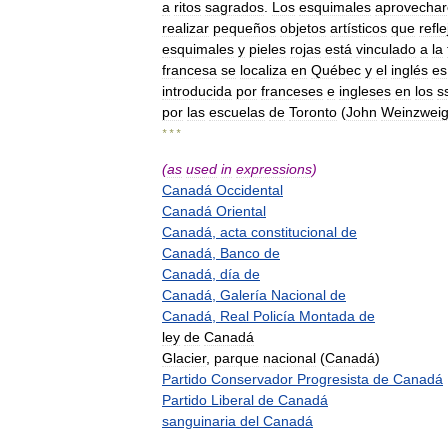
a
ritos
sagrados
.
Los
esquimales
aprovecha
realizar
pequeños
objetos
artísticos
que
refl
esquimales
y
pieles
rojas
está
vinculado
a
la
francesa
se
localiza
en
Québec
y
el
inglés
es
introducida
por
franceses
e
ingleses
en
los
s
por
las
escuelas
de
Toronto
(
John
Weinzwei
* * *
(
as
used
in
expressions
)
Canadá
Occidental
Canadá
Oriental
Canadá
,
acta
constitucional
de
Canadá
,
Banco
de
Canadá
,
día
de
Canadá
,
Galería
Nacional
de
Canadá
,
Real
Policía
Montada
de
ley
de
Canadá
Glacier
,
parque
nacional
(
Canadá
)
Partido
Conservador
Progresista
de
Canadá
Partido
Liberal
de
Canadá
sanguinaria
del
Canadá