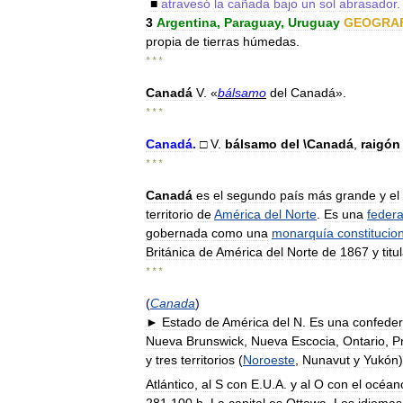
■
atravesó
la
cañada
bajo
un
sol
abrasador
.
3
Argentina
,
Paraguay
,
Uruguay
GEOGRA
propia
de
tierras
húmedas
.
* * *
Canadá
V
. «
bálsamo
del
Canadá
».
* * *
Canadá
.
□
V
.
bálsamo
del
\
Canadá
,
raigón
* * *
Canadá
es
el
segundo
país
más
grande
y
el
territorio
de
América
del
Norte
.
Es
una
feder
gobernada
como
una
monarquía
constitucio
Británica
de
América
del
Norte
de
1867
y
titu
* * *
(
Canada
)
►
Estado
de
América
del
N
.
Es
una
confeder
Nueva
Brunswick
,
Nueva
Escocia
,
Ontario
,
P
y
tres
territorios
(
Noroeste
,
Nunavut
y
Yukón
Atlántico
,
al
S
con
E
.
U
.
A
.
y
al
O
con
el
océan
281
100
h
.
La
capital
es
Ottawa
.
Los
idiomas