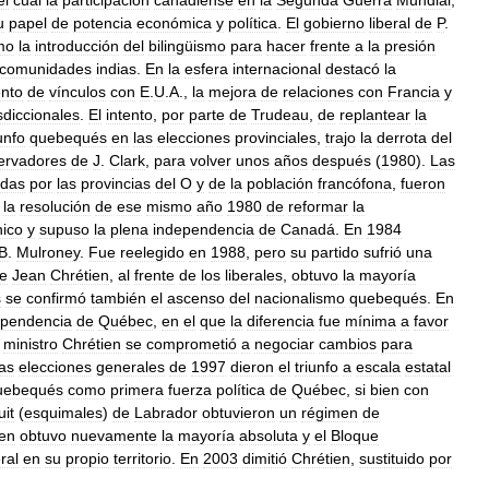
u
papel
de
potencia
económica
y
política
.
El
gobierno
liberal
de
P
.
mo
la
introducción
del
bilingüismo
para
hacer
frente
a
la
presión
comunidades
indias
.
En
la
esfera
internacional
destacó
la
ento
de
vínculos
con
E
.
U
.
A
.,
la
mejora
de
relaciones
con
Francia
y
isdiccionales
.
El
intento
,
por
parte
de
Trudeau
,
de
replantear
la
iunfo
quebequés
en
las
elecciones
provinciales
,
trajo
la
derrota
del
ervadores
de
J
.
Clark
,
para
volver
unos
años
después
(
1980
).
Las
adas
por
las
provincias
del
O
y
de
la
población
francófona
,
fueron
la
resolución
de
ese
mismo
año
1980
de
reformar
la
nico
y
supuso
la
plena
independencia
de
Canadá
.
En
1984
B
.
Mulroney
.
Fue
reelegido
en
1988
,
pero
su
partido
sufrió
una
e
Jean
Chrétien
,
al
frente
de
los
liberales
,
obtuvo
la
mayoría
s
se
confirmó
también
el
ascenso
del
nacionalismo
quebequés
.
En
ependencia
de
Québec
,
en
el
que
la
diferencia
fue
mínima
a
favor
ministro
Chrétien
se
comprometió
a
negociar
cambios
para
as
elecciones
generales
de
1997
dieron
el
triunfo
a
escala
estatal
uebequés
como
primera
fuerza
política
de
Québec
,
si
bien
con
uit
(
esquimales
)
de
Labrador
obtuvieron
un
régimen
de
ien
obtuvo
nuevamente
la
mayoría
absoluta
y
el
Bloque
eral
en
su
propio
territorio
.
En
2003
dimitió
Chrétien
,
sustituido
por