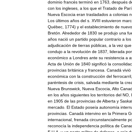
dominio
francés
terminó
en
1763
,
después
d
con
los
ingleses
,
a
los
que
el
Tratado
de
Parí
Nueva
Escocia
eran
trasladados
a
colonias
n
Los
últimos
años
del
s
.
XVIII
estuvieron
marc
Québec
,
1774
)
y
el
establecimiento
de
nuev
Bretón
.
Alrededor
de
1830
se
produjo
una
fu
años
nació
un
partido
popular
contrario
a
los
adjudicación
de
tierras
públicas
,
a
la
vez
que
condujo
a
la
revolución
de
1837
,
liderada
por
económico
a
Londres
ante
su
resistencia
a
a
Acta
de
Unión
de
1840
significó
la
consolidac
provincias
británica
y
francesa
.
Canadá
vivió
económica
con
la
construcción
del
ferrocarril
paréntesis
de
crisis
,
salvada
mediante
la
cre
Nueva
Brunswick
,
Nueva
Escocia
,
Alto
Cana
en
los
años
siguientes
los
territorios
del
NO
,
en
1905
de
las
provincias
de
Alberta
y
Saska
mercado
.
El
Estado
poseía
autonomía
intern
provincias
.
Canadá
intervino
en
la
Primera
G
internacional
,
frenada
circunstancialmente
po
reconocía
la
independencia
política
de
Cana
E
.
U
.
A
.
y
un
pacto
militar
de
defensa
,
a
raíz
d